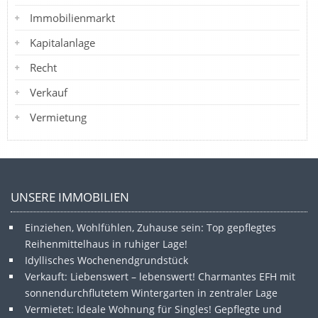
Immobilienmarkt
Kapitalanlage
Recht
Verkauf
Vermietung
UNSERE IMMOBILIEN
Einziehen, Wohlfühlen, Zuhause sein: Top gepflegtes
Reihenmittelhaus in ruhiger Lage!
Idyllisches Wochenendgrundstück
Verkauft: Liebenswert – lebenswert! Charmantes EFH mit
sonnendurchflutetem Wintergarten in zentraler Lage
Vermietet: Ideale Wohnung für Singles! Gepflegte und