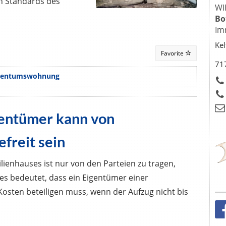
n Standards des
WI
Bo
Im
Kel
Favorite
717
gentumswohnung
entümer kann von
freit sein
lienhauses ist nur von den Parteien zu tragen,
s bedeutet, dass ein Eigentümer einer
osten beteiligen muss, wenn der Aufzug nicht bis