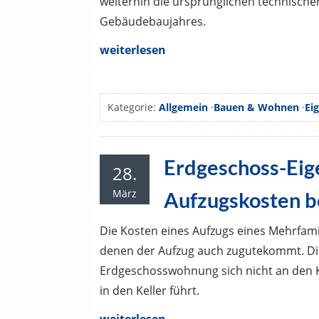
weiterhin die ursprünglichen technische
Gebäudebaujahres.
weiterlesen
Kategorie:
Allgemein
·
Bauen & Wohnen
·
Ei
Erdgeschoss-Eig
28.
März
Aufzugskosten be
Die Kosten eines Aufzugs eines Mehrfami
denen der Aufzug auch zugutekommt. Die
Erdgeschosswohnung sich nicht an den K
in den Keller führt.
weiterlesen