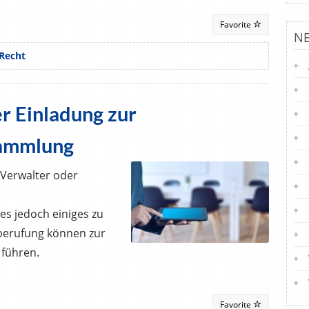
Favorite
N
Recht
er Einladung zur
ammlung
-Verwalter oder
s jedoch einiges zu
nberufung können zur
 führen.
Favorite