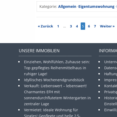
Kategorie:
Allgemein
·
Eigentumswohnung
·
« Zurück
1
…
3
4
5
6
7
Weiter »
UNSERE IMMOBILIEN
INFORM
Einziehen, Wohlfühlen, Zuhause sein:
Unter
Top gepflegtes Reihenmittelhaus in
Datens
ruhiger Lage!
Haftun
Idyllisches Wochenendgrundstück
Impre
Verkauft: Liebenswert – lebenswert!
Kontak
Charmantes EFH mit
Privat
sonnendurchflutetem Wintergarten in
Histori
zentraler Lage
Einste
Vermietet: Ideale Wohnung für
Einwil
Singles! Gepflegte und helle 2,5-