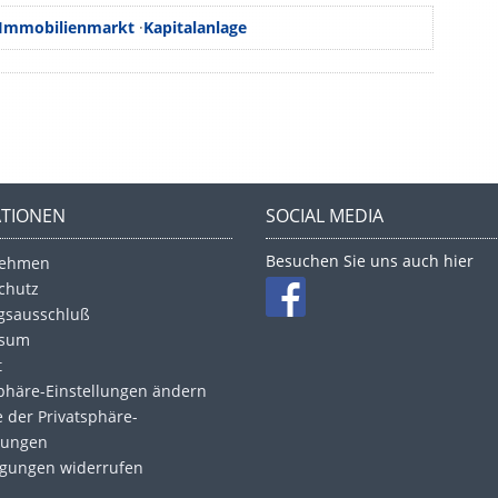
Immobilienmarkt
·
Kapitalanlage
ATIONEN
SOCIAL MEDIA
Besuchen Sie uns auch hier
nehmen
chutz
gsausschluß
ssum
t
sphäre-Einstellungen ändern
e der Privatsphäre-
llungen
ligungen widerrufen