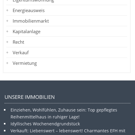
Energieausweis
Immobilienmarkt
Kapitalanlage
Recht
Verkauf
Vermietung
UNSERE IMMOBILIEN
Einziehen, Wohlfühlen, Zuhause sein: Top gepflegtes
Reihenmittelhaus in ruhiger Lage!
Idyllisches Wochenendgrundstück
Verkauft: Liebenswert – lebenswert! Charmantes EFH mit